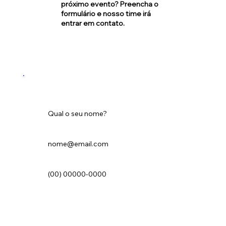
próximo evento? Preencha o
formulário e nosso time irá
entrar em contato.
Nome
*
Email
*
Telefone
*
Motivo do contato
*
Informações gerais
Quero fazer um evento